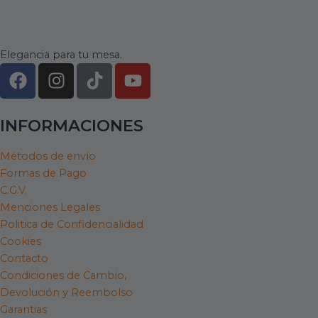
Elegancia para tu mesa.
F
I
T
Y
a
n
i
o
c
s
k
u
e
t
t
t
INFORMACIONES
b
a
o
u
o
g
k
b
Métodos de envío
Formas de Pago
o
r
e
C.G.V.
k
a
Menciones Legales
m
Politica de Confidencialidad
Cookies
Contacto
Condiciones de Cambio,
Devolución y Reembolso
Garantias