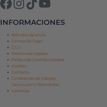
F
I
T
Y
a
n
i
o
INFORMACIONES
c
s
k
u
e
t
t
t
Métodos de envío
Formas de Pago
b
a
o
u
C.G.V.
Menciones Legales
o
g
k
b
Politica de Confidencialidad
Cookies
o
r
e
Contacto
Condiciones de Cambio,
k
a
Devolución y Reembolso
Garantias
m