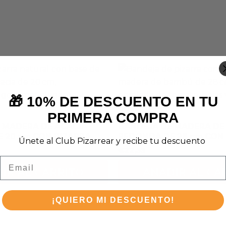
🎁 10% DE DESCUENTO EN TU
PRIMERA COMPRA
 MADERA DE ACACIA
BANDEJA DE MADERA DE
 20 cm CON PIZARRA
REDONDA DE 28 cm CON
Únete al Club Pizarrear y recibe tu descuento
€
22,55
Email
IR AL CARRITO
AÑADIR AL CA
¡QUIERO MI DESCUENTO!