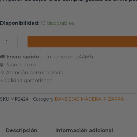
BANDEJA
Disponibilidad:
19 disponibles
DE
MADERA
DE
BAMBÚ
REDONDA
🚚
Envío rápido
— lo tienes en 24/48h
DE
🔒 Pago seguro
24
cm
🎨 Atención personalizada
CON
⭐ Calidad garantizada
PIZARRA
cantidad
SKU
MP2424
Category
BANDEJAS MADERA-PIZARRA
Descripción
Información adicional