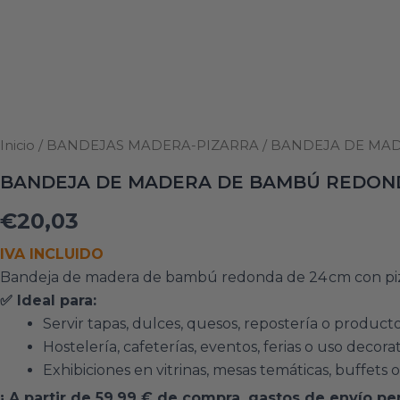
Inicio
/
BANDEJAS MADERA-PIZARRA
/ BANDEJA DE MA
BANDEJA DE MADERA DE BAMBÚ REDOND
€
20,03
IVA INCLUIDO
Bandeja de madera de bambú redonda de 24 cm con piza
✅ Ideal para:
Servir tapas, dulces, quesos, repostería o producto
Hostelería, cafeterías, eventos, ferias o uso decora
Exhibiciones en vitrinas, mesas temáticas, buffets 
¡ A partir de 59,99 € de compra, gastos de envío pen