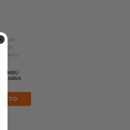
 BAMBÚ
 PIZARRA
RRITO