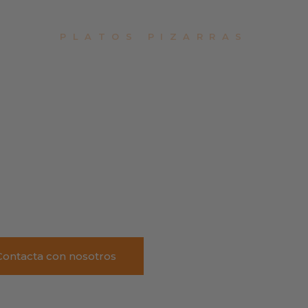
PLATOS PIZARRAS
IR LOS PLATOS 
 PARA UNA REU
AMIGOS
Contacta con nosotros
Volver al Inicio