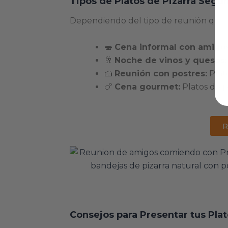
Tipos de Platos de Pizarra Segú
Dependiendo del tipo de reunión que or
🍣
Cena informal con amigos
🥂
Noche de vinos y quesos:
🍰
Reunión con postres:
Plato
🍗
Cena gourmet:
Platos de p
R
Consejos para Presentar tus Plat