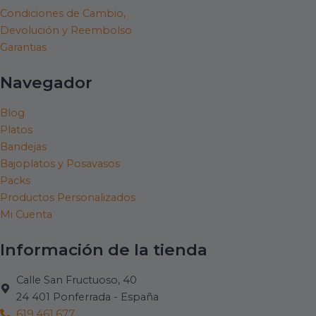
o
r
e
Condiciones de Cambio,
Devolución y Reembolso
k
a
Garantias
Navegador
m
Blog
Platos
Bandejas
Bajoplatos y Posavasos
Packs
Productos Personalizados
Mi Cuenta
Información de la tienda
Calle San Fructuoso, 40
24 401 Ponferrada - España
619.461.677