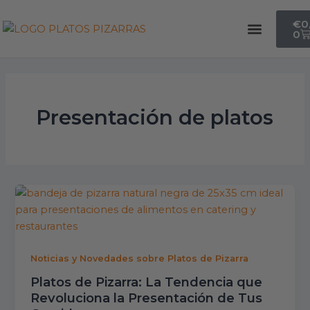
Ir
Paginación
Car
€
0
al
de
Menu
0
contenido
entradas
Presentación de platos
Noticias y Novedades sobre Platos de Pizarra
Platos de Pizarra: La Tendencia que
Revoluciona la Presentación de Tus