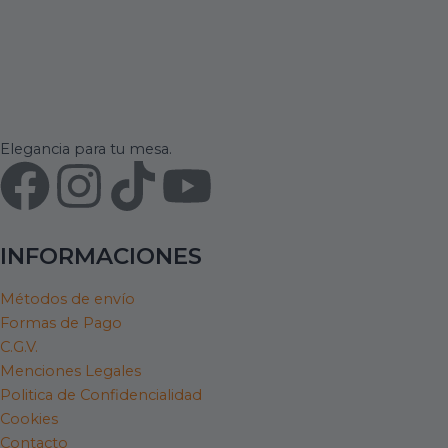
Elegancia para tu mesa.
F
I
T
Y
a
n
i
o
INFORMACIONES
c
s
k
u
Métodos de envío
e
t
t
t
Formas de Pago
C.G.V.
b
a
o
u
Menciones Legales
Politica de Confidencialidad
o
g
k
b
Cookies
Contacto