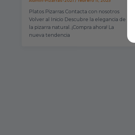
Admin-Pizarras-2021
/
febrero 11, 2025
Platos Pizarras Contacta con nosotros
Volver al Inicio Descubre la elegancia de
la pizarra natural. ¡Compra ahora! La
nueva tendencia