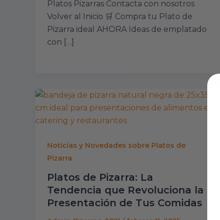
Platos Pizarras Contacta con nosotros
Volver al Inicio 🛒 Compra tu Plato de
Pizarra ideal AHORA Ideas de emplatado
con […]
Noticias y Novedades sobre Platos de
Pizarra
Platos de Pizarra: La
Tendencia que Revoluciona la
Presentación de Tus Comidas