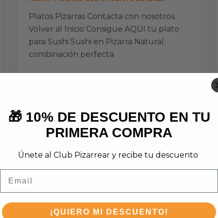
Platos Pizarras Contacta con nosotros
Volver al Inicio Consigue AQUI tu plato
para Sushi Sushi en Pizarra Natural:
combinación perfecta
🎁 10% DE DESCUENTO EN TU
PRIMERA COMPRA
Únete al Club Pizarrear y recibe tu descuento
Email
¡QUIERO MI DESCUENTO!