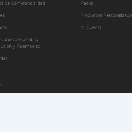
ica de Confidencialidad
Packs
ies
Productos Personalizado
acto
Mi Cuenta
ciones de Cambio,
lución y Reembolso
tias
s.
ados por las webs para hacer más eficiente la experiencia del
iento de este sitio. Para todos los demás tipos de cookies, neces
erceros que aparecen en nuestras páginas.