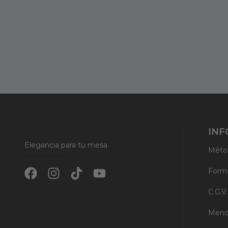
INF
Elegancia para tu mesa.
Méto
F
I
T
Y
Form
a
n
i
o
C.G.V.
c
s
k
u
e
t
t
t
Menc
b
a
o
u