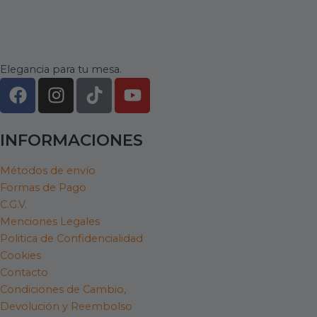
Elegancia para tu mesa.
F
I
T
Y
a
n
i
o
c
s
k
u
e
t
t
t
INFORMACIONES
b
a
o
u
o
g
k
b
Métodos de envío
Formas de Pago
o
r
e
C.G.V.
k
a
Menciones Legales
m
Politica de Confidencialidad
Cookies
Contacto
Condiciones de Cambio,
Devolución y Reembolso