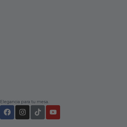
Elegancia para tu mesa.
F
I
T
Y
a
n
i
o
c
s
k
u