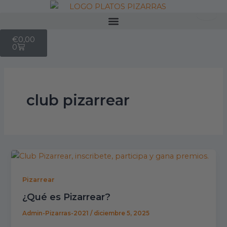
Ir
al
Menu
contenido
Cart
€
0,00
0
club pizarrear
Pizarrear
¿Qué es Pizarrear?
Admin-Pizarras-2021
/
diciembre 5, 2025