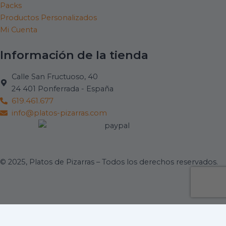
Packs
Productos Personalizados
Mi Cuenta
Información de la tienda
Calle San Fructuoso, 40
24 401 Ponferrada - España
619.461.677
info@platos-pizarras.com
© 2025, Platos de Pizarras – Todos los derechos reservados.
Las cookies son pequeños archivos de texto que pueden ser usados
por las webs para hacer más eficiente la experiencia del usuario. La