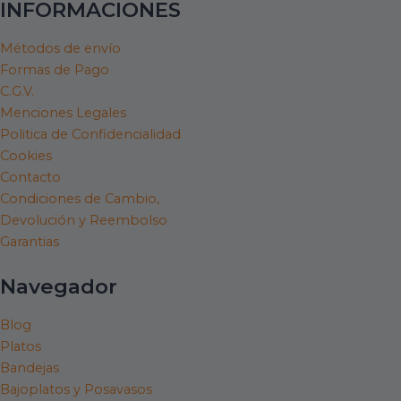
e
t
t
t
INFORMACIONES
b
a
o
u
o
g
k
b
Métodos de envío
Formas de Pago
o
r
e
C.G.V.
k
a
Menciones Legales
m
Politica de Confidencialidad
Cookies
Contacto
Condiciones de Cambio,
Devolución y Reembolso
Garantias
Navegador
Blog
Platos
Bandejas
Bajoplatos y Posavasos