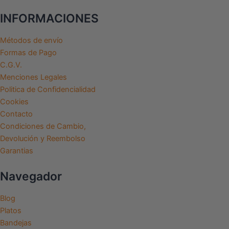
c
s
k
u
e
t
t
t
INFORMACIONES
b
a
o
u
o
g
k
b
Métodos de envío
Formas de Pago
o
r
e
C.G.V.
k
a
Menciones Legales
m
Politica de Confidencialidad
Cookies
Contacto
Condiciones de Cambio,
Devolución y Reembolso
Garantias
Navegador
Blog
Platos
Bandejas