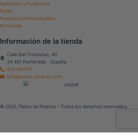
Bajoplatos y Posavasos
Packs
Productos Personalizados
Mi Cuenta
Información de la tienda
Calle San Fructuoso, 40
24 401 Ponferrada - España
619.461.677
info@platos-pizarras.com
© 2025, Platos de Pizarras – Todos los derechos reservados.
Las cookies son pequeños archivos de texto que pueden ser usados