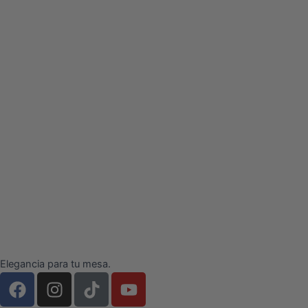
Elegancia para tu mesa.
F
I
T
Y
a
n
i
o